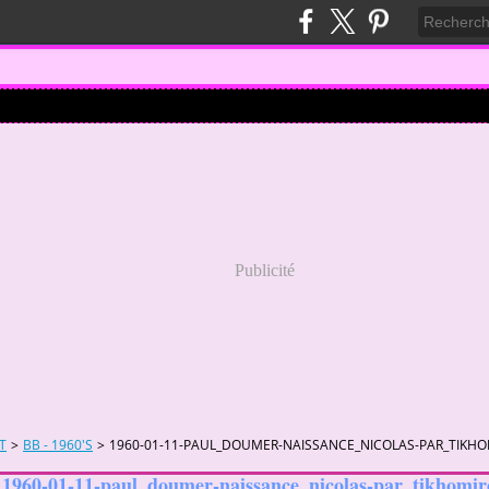
Publicité
T
>
BB - 1960'S
>
1960-01-11-PAUL_DOUMER-NAISSANCE_NICOLAS-PAR_TIKHO
1960-01-11-paul_doumer-naissance_nicolas-par_tikhomiro