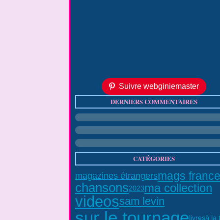
Suivre webginiemaster
DERNIERS COMMENTAIRES
CATÉGORIES
mags franc
magazines étrangers
chansons
ma collection
2023
videos
sam levin
sur le tournage
à la 
livres