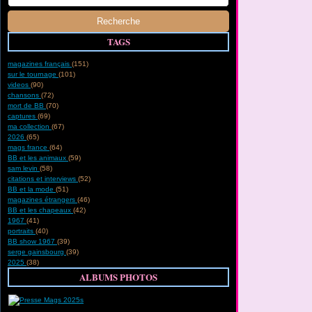
TAGS
magazines français
(151)
sur le tournage
(101)
videos
(90)
chansons
(72)
mort de BB
(70)
captures
(69)
ma collection
(67)
2026
(65)
mags france
(64)
BB et les animaux
(59)
sam levin
(58)
citations et interviews
(52)
BB et la mode
(51)
magazines étrangers
(46)
BB et les chapeaux
(42)
1967
(41)
portraits
(40)
BB show 1967
(39)
serge gainsbourg
(39)
2025
(38)
ALBUMS PHOTOS