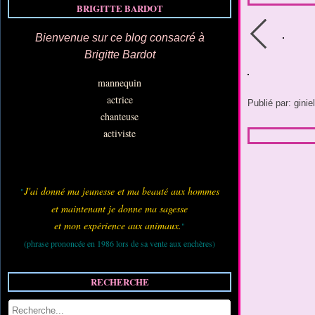
BRIGITTE BARDOT
Bienvenue sur ce blog consacré à
Brigitte Bardot
mannequin
actrice
Publié par: ginie
chanteuse
activiste
J'ai donné ma jeunesse et ma beauté aux hommes
"
et maintenant je donne ma sagesse
et mon expérience aux animaux.
"
(phrase prononcée en 1986 lors de sa vente aux enchères)
RECHERCHE