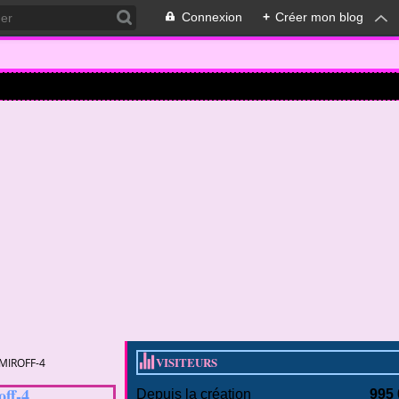
Connexion
+
Créer mon blog
VISITEURS
MIROFF-4
ff-4
Depuis la création
995