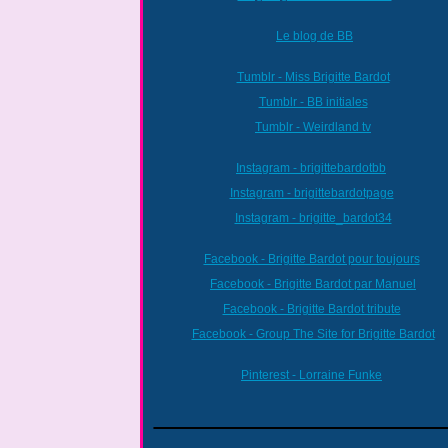
Le blog de BB
Tumblr - Miss Brigitte Bardot
Tumblr - BB initiales
Tumblr - Weirdland tv
Instagram - brigittebardotbb
Instagram - brigittebardotpage
Instagram - brigitte_bardot34
Facebook - Brigitte Bardot pour toujours
Facebook - Brigitte Bardot par Manuel
Facebook - Brigitte Bardot tribute
Facebook - Group The Site for Brigitte Bardot
Pinterest - Lorraine Funke