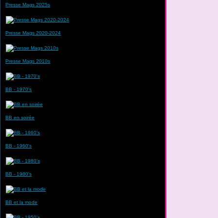
Presse Mags 2025s
Presse Mags 2020-2024
Presse Mags 2010s
BB - 1970's
BB en soirée
BB - 1960's
BB - 1980's
BB et la mode