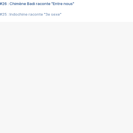
#26 : Chimène Badi raconte "Entre nous"
#25 : Indochine raconte "3e sexe"
#24 : Zaho raconte "C'est chelou"
#23 : Patrick Bruel raconte "Au café des délices"
#22 : Kyo raconte "Le chemin"
#21 : Nolwenn Leroy raconte "Cassé"
#20 : Patrick Hernandez raconte "Born to be alive"
#19 : Lorie raconte "Près de moi"
#18 : Michael Jones raconte "A nos actes manqués" (avec Jean-Jacque
#17 : Khaled raconte "Aïcha"
#16 : Corneille raconte "Parce qu'on vient de loin"
#15 : Indochine raconte "L'aventurier"
14 : Lorie raconte "Sur un air latino"