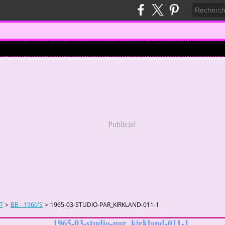
Publicité
T
>
BB - 1960'S
>
1965-03-STUDIO-PAR_KIRKLAND-011-1
1965-03-studio-par_kirkland-011-1