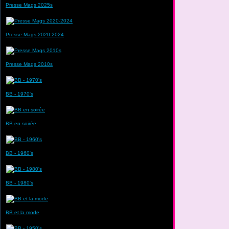
Presse Mags 2025s
Presse Mags 2020-2024
Presse Mags 2010s
BB - 1970's
BB en soirée
BB - 1960's
BB - 1980's
BB et la mode