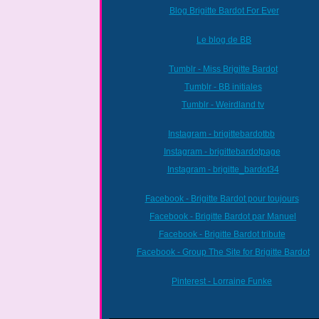
Blog Brigitte Bardot For Ever
Le blog de BB
Tumblr - Miss Brigitte Bardot
Tumblr - BB initiales
Tumblr - Weirdland tv
Instagram - brigittebardotbb
Instagram - brigittebardotpage
Instagram - brigitte_bardot34
Facebook - Brigitte Bardot pour toujours
Facebook - Brigitte Bardot par Manuel
Facebook - Brigitte Bardot tribute
Facebook - Group The Site for Brigitte Bardot
Pinterest - Lorraine Funke