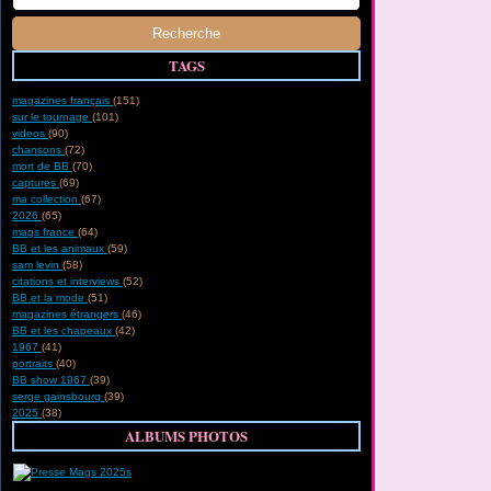
TAGS
magazines français
(151)
sur le tournage
(101)
videos
(90)
chansons
(72)
mort de BB
(70)
captures
(69)
ma collection
(67)
2026
(65)
mags france
(64)
BB et les animaux
(59)
sam levin
(58)
citations et interviews
(52)
BB et la mode
(51)
magazines étrangers
(46)
BB et les chapeaux
(42)
1967
(41)
portraits
(40)
BB show 1967
(39)
serge gainsbourg
(39)
2025
(38)
ALBUMS PHOTOS