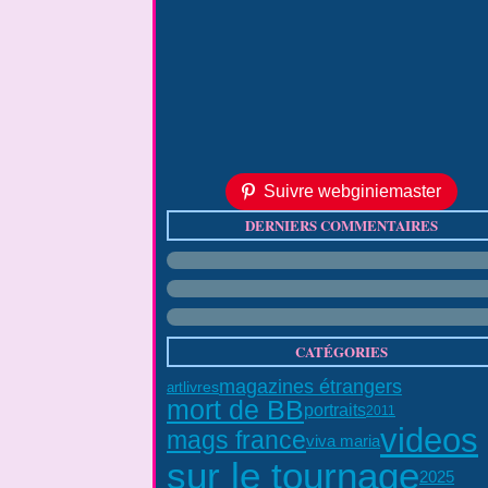
Suivre webginiemaster
DERNIERS COMMENTAIRES
CATÉGORIES
magazines étrangers
livres
art
mort de BB
portraits
2011
videos
mags france
viva maria
sur le tournage
2025