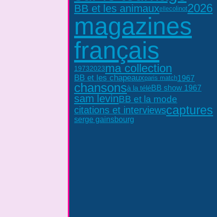
2026
BB et les animaux
colinot
elle
magazines
français
ma collection
2023
1973
BB et les chapeaux
1967
paris match
chansons
à la télé
BB show 1967
sam levin
BB et la mode
captures
citations et interviews
serge gainsbourg