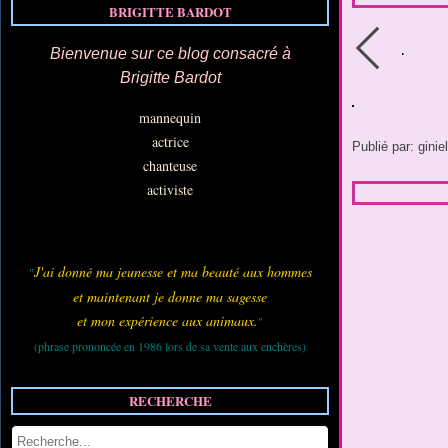
BRIGITTE BARDOT
Bienvenue sur ce blog consacré à
Brigitte Bardot
mannequin
actrice
Publié par: ginie
chanteuse
activiste
J'ai donné ma jeunesse et ma beauté aux hommes
"
et maintenant je donne ma sagesse
et mon expérience aux animaux.
"
(phrase prononcée en 1986 lors de sa vente aux enchères)
RECHERCHE