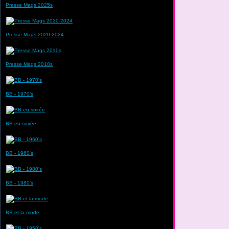
Presse Mags 2025s
Presse Mags 2020-2024
Presse Mags 2010s
BB - 1970's
BB en soirée
BB - 1960's
BB - 1980's
BB et la mode