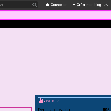
Connexion
+
Créer mon blog
VISITEURS
Depuis la création
995