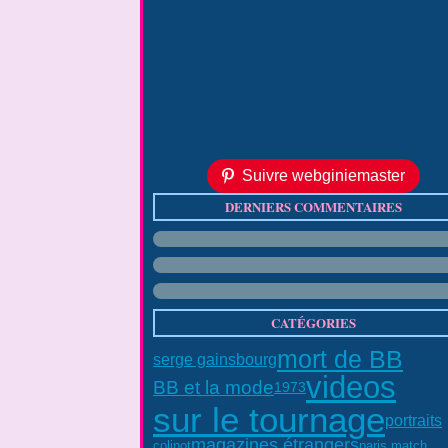
Suivre webginiemaster
DERNIERS COMMENTAIRES
CATÉGORIES
mort de BB
serge gainsbourg
videos
BB et la mode
1973
sur le tournage
portraits
magazines étrangers
colinot
paris match