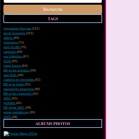
TAGS
magazines français
(151)
sur le tournage
(101)
videos
(90)
chansons
(72)
mort de BB
(70)
captures
(69)
ma collection
(67)
2026
(65)
mags france
(64)
BB et les animaux
(59)
sam levin
(58)
citations et interviews
(52)
BB et la mode
(51)
magazines étrangers
(46)
BB et les chapeaux
(42)
1967
(41)
portraits
(40)
BB show 1967
(39)
serge gainsbourg
(39)
2025
(38)
ALBUMS PHOTOS