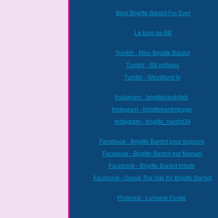
Blog Brigitte Bardot For Ever
Le blog de BB
Tumblr - Miss Brigitte Bardot
Tumblr - BB initiales
Tumblr - Weirdland tv
Instagram - brigittebardotbb
Instagram - brigittebardotpage
Instagram - brigitte_bardot34
Facebook - Brigitte Bardot pour toujours
Facebook - Brigitte Bardot par Manuel
Facebook - Brigitte Bardot tribute
Facebook - Group The Site for Brigitte Bardot
Pinterest - Lorraine Funke