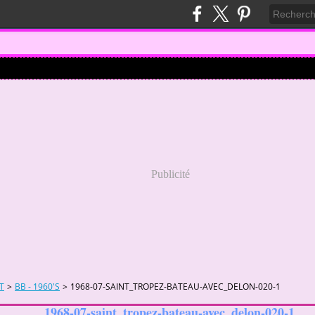
Publicité
T
>
BB - 1960'S
>
1968-07-SAINT_TROPEZ-BATEAU-AVEC_DELON-020-1
1968-07-saint_tropez-bateau-avec_delon-020-1