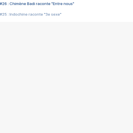
#26 : Chimène Badi raconte "Entre nous"
#25 : Indochine raconte "3e sexe"
#24 : Zaho raconte "C'est chelou"
#23 : Patrick Bruel raconte "Au café des délices"
#22 : Kyo raconte "Le chemin"
#21 : Nolwenn Leroy raconte "Cassé"
#20 : Patrick Hernandez raconte "Born to be alive"
#19 : Lorie raconte "Près de moi"
#18 : Michael Jones raconte "A nos actes manqués" (avec Jean-Jacque
#17 : Khaled raconte "Aïcha"
#16 : Corneille raconte "Parce qu'on vient de loin"
#15 : Indochine raconte "L'aventurier"
14 : Lorie raconte "Sur un air latino"