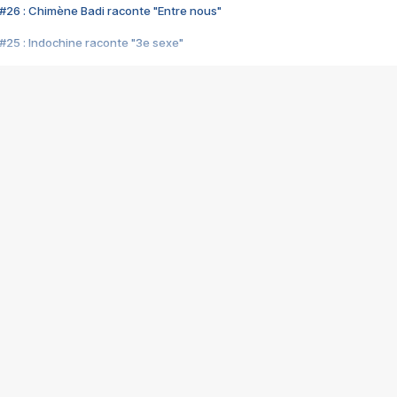
#26 : Chimène Badi raconte "Entre nous"
#25 : Indochine raconte "3e sexe"
#24 : Zaho raconte "C'est chelou"
#23 : Patrick Bruel raconte "Au café des délices"
#22 : Kyo raconte "Le chemin"
#21 : Nolwenn Leroy raconte "Cassé"
#20 : Patrick Hernandez raconte "Born to be alive"
#19 : Lorie raconte "Près de moi"
#18 : Michael Jones raconte "A nos actes manqués" (avec Jean-Jacque
#17 : Khaled raconte "Aïcha"
#16 : Corneille raconte "Parce qu'on vient de loin"
#15 : Indochine raconte "L'aventurier"
14 : Lorie raconte "Sur un air latino"