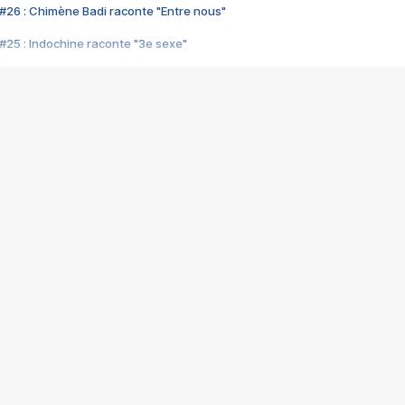
#26 : Chimène Badi raconte "Entre nous"
#25 : Indochine raconte "3e sexe"
#24 : Zaho raconte "C'est chelou"
#23 : Patrick Bruel raconte "Au café des délices"
#22 : Kyo raconte "Le chemin"
#21 : Nolwenn Leroy raconte "Cassé"
#20 : Patrick Hernandez raconte "Born to be alive"
#19 : Lorie raconte "Près de moi"
#18 : Michael Jones raconte "A nos actes manqués" (avec Jean-Jacque
#17 : Khaled raconte "Aïcha"
#16 : Corneille raconte "Parce qu'on vient de loin"
#15 : Indochine raconte "L'aventurier"
14 : Lorie raconte "Sur un air latino"