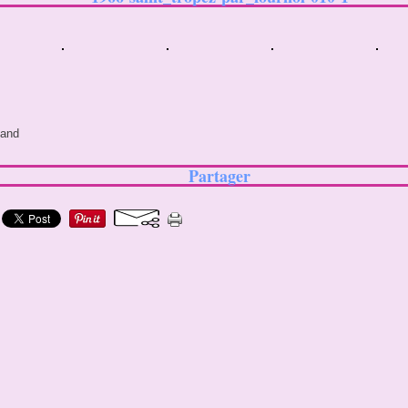
land
Partager