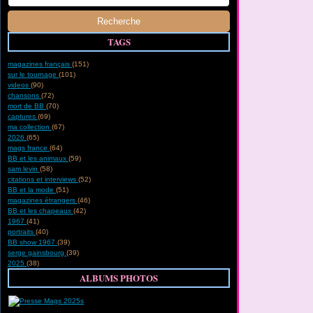
TAGS
magazines français
(151)
sur le tournage
(101)
videos
(90)
chansons
(72)
mort de BB
(70)
captures
(69)
ma collection
(67)
2026
(65)
mags france
(64)
BB et les animaux
(59)
sam levin
(58)
citations et interviews
(52)
BB et la mode
(51)
magazines étrangers
(46)
BB et les chapeaux
(42)
1967
(41)
portraits
(40)
BB show 1967
(39)
serge gainsbourg
(39)
2025
(38)
ALBUMS PHOTOS