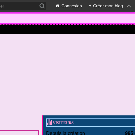
Connexion
+
Créer mon blog
VISITEURS
Depuis la création
995