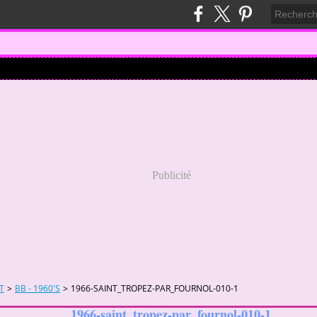
Publicité
T
>
BB - 1960'S
>
1966-SAINT_TROPEZ-PAR_FOURNOL-010-1
1966-saint_tropez-par_fournol-010-1