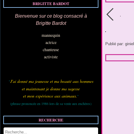
BRIGITTE BARDOT
Bienvenue sur ce blog consacré à
Brigitte Bardot
mannequin
actrice
Publié par: ginie
chanteuse
activiste
J'ai donné ma jeunesse et ma beauté aux hommes
"
et maintenant je donne ma sagesse
et mon expérience aux animaux.
"
(phrase prononcée en 1986 lors de sa vente aux enchères)
RECHERCHE