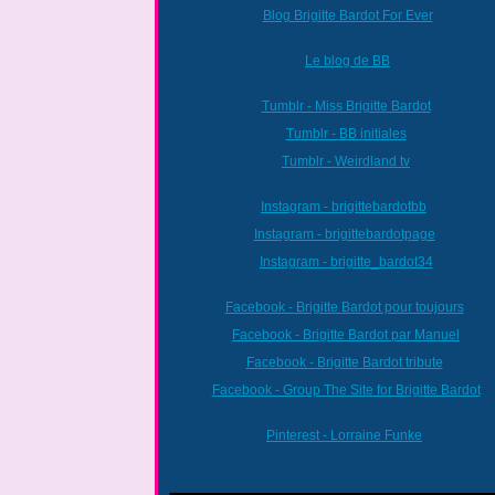
Blog Brigitte Bardot For Ever
Le blog de BB
Tumblr - Miss Brigitte Bardot
Tumblr - BB initiales
Tumblr - Weirdland tv
Instagram - brigittebardotbb
Instagram - brigittebardotpage
Instagram - brigitte_bardot34
Facebook - Brigitte Bardot pour toujours
Facebook - Brigitte Bardot par Manuel
Facebook - Brigitte Bardot tribute
Facebook - Group The Site for Brigitte Bardot
Pinterest - Lorraine Funke