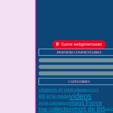
Suivre webginiemaster
DERNIERS COMMENTAIRES
CATÉGORIES
citations et interviews
2023
art
videos
BB et la mode
mags france
serge gainsbourg
mort de BB
ma collection
1
elle