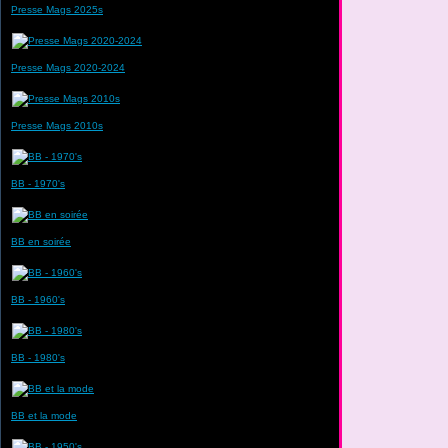
Presse Mags 2025s
Presse Mags 2020-2024
Presse Mags 2010s
BB - 1970's
BB en soirée
BB - 1960's
BB - 1980's
BB et la mode