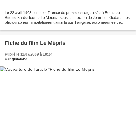
Le 22 avril 1963 , une conférence de presse est organisée à Rome où
Brigitte Bardot tourne Le Mépris , sous la direction de Jean-Luc Godard. Les
photographes immortalisèrent ainsi la star française, accompagnée de
Michel Piccoli , son partenaire masculin...
Fiche du film Le Mépris
Publié le 11/07/2009 à 18:24
Par
ginieland