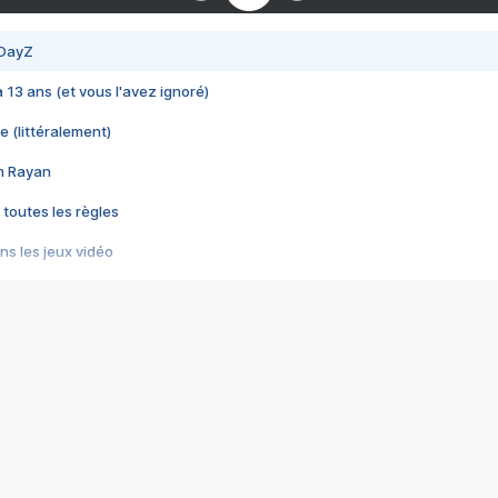
 DayZ
 a 13 ans (et vous l'avez ignoré)
e (littéralement)
im Rayan
 toutes les règles
s les jeux vidéo
us choquant de Rockstar ? - Le scandale BULLY
e plus moche de Steam
du RÊVE tourne au CAUCHEMAR
pendant 8 heures
it… à tort
umiliés par un jeu vidéo