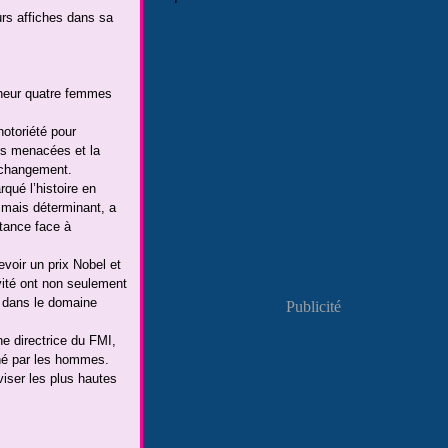
urs affiches dans sa
onneur quatre femmes
notoriété pour
ces menacées et la
e changement.
qué l’histoire en
 mais déterminant, a
stance face à
voir un prix Nobel et
ivité ont non seulement
s dans le domaine
Publicité
e directrice du FMI,
iné par les hommes.
iser les plus hautes