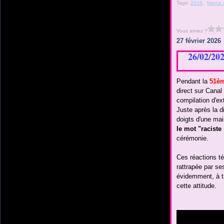
Tags:
2026
,
france
Vous aimez ?
27 février 2026
26/02/20
Pendant la
51èm
direct sur Canal
compilation d'ex
Juste après la d
doigts d'une ma
le mot "raciste 
cérémonie.
.
Ces réactions té
rattrapée par se
évidemment, à t
cette attitude.
.