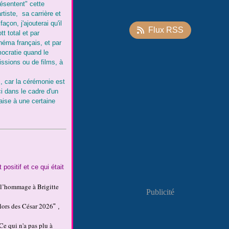
résentent" cette
rtiste, sa carrière et
açon, j'ajouterai qu'il
Flux RSS
t total et par
néma français, et par
ocratie quand le
issions ou de films, à
s, car la cérémonie est
ci dans le cadre d'un
aise à une certaine
 positif et ce qui était
é l’hommage à Brigitte
Publicité
 lors des César 2026
" ,
Ce qui n'a pas plu à