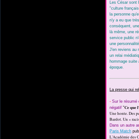
Les César sont l'
"culture français
la personne qu'el
n'y a eu que trè
conséquent, une 
là même, une ré
service public n
une personnalité
J'en reviens au 
un relai médiati
hommage suite a
époque.
.
.
La presse qui re
.
-
Sur le résumé 
Ce que l
négatif
"
Une honte. Des pe
Bardot. Un « raci
Dans un autre art
Paris Match
pub
L'Académie des Cé