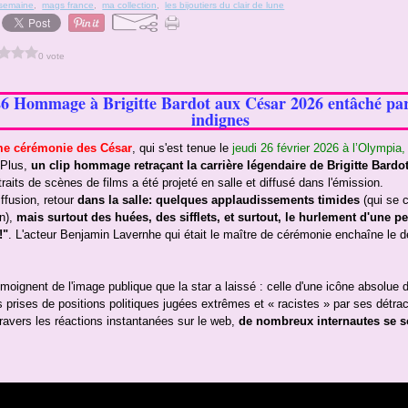
 semaine
,
mags france
,
ma collection
,
les bijoutiers du clair de lune
0 vote
26 Hommage à Brigitte Bardot aux César 2026 entâché par
indignes
e cérémonie des César
, qui s'est tenue le
jeudi 26 février 2026 à l’Olympia,
 Plus,
un clip hommage retraçant la carrière légendaire de Brigitte Bardot
traits de scènes de films a été projeté en salle et diffusé dans l'émission.
iffusion, retour
dans la salle: quelques applaudissements timides
(qui se 
in),
mais surtout des huées, des sifflets, et surtout, le hurlement d'une
!"
. L'acteur Benjamin Lavernhe qui était le maître de cérémonie enchaîne le 
moignent de l'image publique que la star a laissé : celle d'une icône absolue 
s prises de positions politiques jugées extrêmes et « racistes » par ses détra
ravers les réactions instantanées sur le web,
de nombreux internautes se s