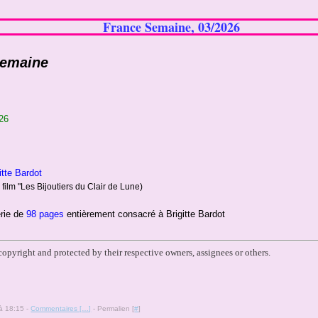
France Semaine, 03/2026
Semaine
26
gitte Bardot
 film "Les Bijoutiers du Clair de Lune)
rie de
98 pages
entièrement consacré à Brigitte Bardot
 copyright
and protected by their respective owners
, assignees or others.
 à 18:15 -
Commentaires [
…
]
- Permalien [
#
]