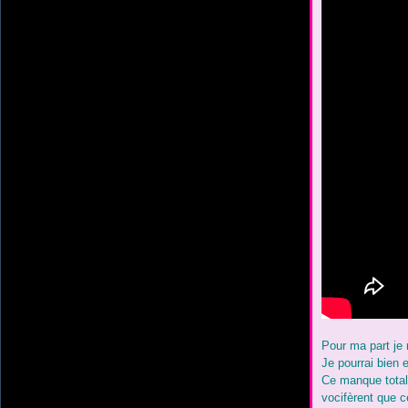
Pour ma part je 
Je pourrai bien 
Ce manque total 
vocifèrent que 