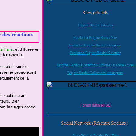
Sites officiels
Brigitte Bardot X-twitter
 des réactions
Fondation Brigitte Bardot Site
Fondation Brigitte Bardot Instagram
 à Paris
, et diffusée en
Fondation Brigitte Bardot X-twitter
,
à travers la
Brigitte Bardot Collection Officiel Licence - Site
comptent sur les
 personne prononçant
Brigitte Bardot Collections - instagram
déroulement de la
du septième art
cteurs. Bien
Forum Initiales BB
ont insurgés
contre
Social Network (Réseaux Sociaux)