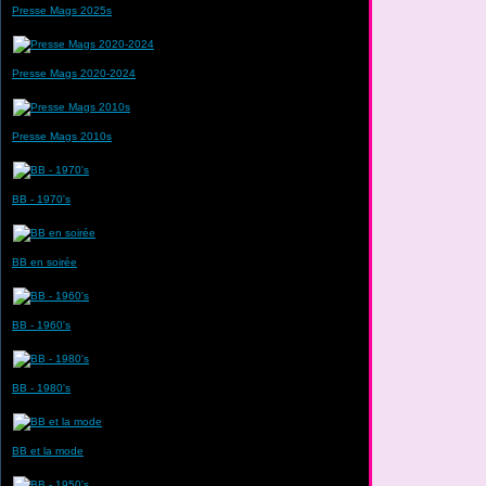
Presse Mags 2025s
Presse Mags 2020-2024
Presse Mags 2010s
BB - 1970's
BB en soirée
BB - 1960's
BB - 1980's
BB et la mode