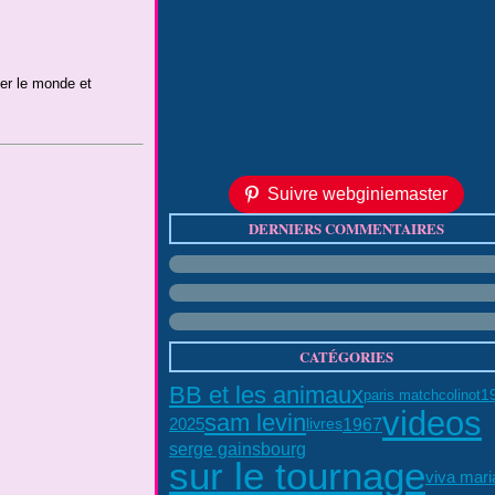
er le monde et
Suivre webginiemaster
DERNIERS COMMENTAIRES
CATÉGORIES
BB et les animaux
colinot
1
paris match
videos
sam levin
1967
2025
livres
serge gainsbourg
sur le tournage
viva mari