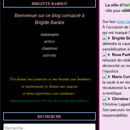
BRIGITTE BARDOT
La ville d'
Hal
ville pour
célé
Bienvenue sur ce blog consacré à
.
Sur leur
page f
Brigitte Bardot
À l’occasion de 
qui ont marqué l’
mannequin
Brigitte B
actrice
défendre la caus
chanteuse
sensibilisation 
activiste
Rosa Par
refusant de céd
déclenché un mou
l’injustice.
Marie Cur
J'ai donné ma jeunesse et ma beauté aux hommes
"
la seule à en re
et maintenant je donne ma sagesse
révolutionné la
et mon expérience aux animaux.
"
scientifique.
Christine
(phrase prononcée en 1986 lors de sa vente aux enchères)
Christine Lagard
Son parcours in
responsabilités.
RECHERCHE