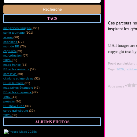
TAGS
Ces parcours no
magazines français
(151)
inspirent les gé
sur le tournage
(101)
.
videos
(90)
chansons
(72)
© All images are
mort de BB
(70)
captures
(69)
copyright text by 
ma collection
(67)
2026
(65)
Posté par ginieland
mags france
(64)
BB et les animaux
(59)
Tags:
2026
,
affiche
sam levin
(58)
citations et interviews
(52)
BB et la mode
(51)
Vous aimez ?
magazines étrangers
(46)
BB et les chapeaux
(42)
1967
(41)
portraits
(40)
BB show 1967
(39)
serge gainsbourg
(39)
2025
(38)
ALBUMS PHOTOS