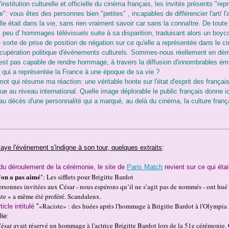
institution culturelle et officielle du cinéma français, les invités présents "rep
e": vous êtes des personnes bien "petites" , incapables de différencier l'art/ l'a
le était dans la vie, sans rien vraiment savoir car sans la connaître. De toute f
s peu d' hommages télévisuels suite à sa disparition, traduisant alors un boycot
sorte de prise de position de négation sur ce qu'elle a représentée dans le ci
cupération politique d'événements culturels. Sommes-nous réellement en dém
'est pas capable de rendre hommage, à travers la diffusion d'innombrables ém
 qui a représentée la France à une époque de sa vie ?
mot qui résume ma réaction: une véritable honte sur l'état d'esprit des françai
que au niveau international. Quelle image déplorable le public français donne i
u décès d'une personnalité qui a marqué, au delà du cinéma, la culture franç
laye l'événement s'indigne à son tour, quelques extraits
:
du déroulement de la cérémonie, le site de
Paris Match
revient sur ce qui était
'on a pas aimé
": Les sifflets pour Brigitte Bardot
rsonnes invitées aux César - nous espérons qu’il ne s’agit pas de nommés - ont hu
ste » a même été proféré. Scandaleux.
«Raciste» : des huées après l'hommage à Brigitte Bardot à l'Olympia
icle intitulé
"
lie:
sar avait réservé un hommage à l'actrice Brigitte Bardot lors de la 51e cérémonie. 