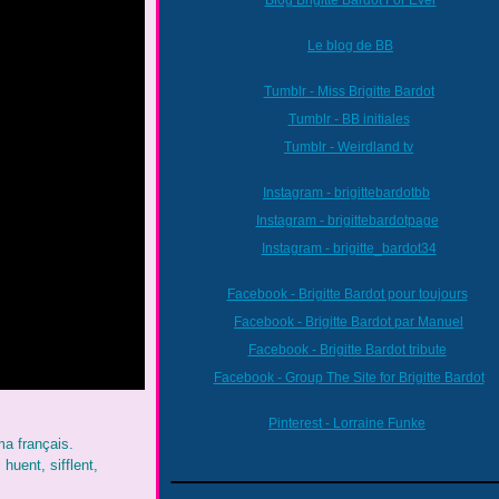
Blog Brigitte Bardot For Ever
Le blog de BB
Tumblr - Miss Brigitte Bardot
Tumblr - BB initiales
Tumblr - Weirdland tv
Instagram - brigittebardotbb
Instagram - brigittebardotpage
Instagram - brigitte_bardot34
Facebook - Brigitte Bardot pour toujours
Facebook - Brigitte Bardot par Manuel
Facebook - Brigitte Bardot tribute
Facebook - Group The Site for Brigitte Bardot
Pinterest - Lorraine Funke
éma français.
uent, sifflent,