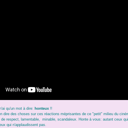
n'ai qu'un mot à dire:
honteux
!!
en dire des choses sur ces réactions méprisantes de ce "petit" milieu du cin
de respect, lamentable, minable, scandaleux. Honte à vous: autant ceux qui h
ceux qui n'applaudissent pas.