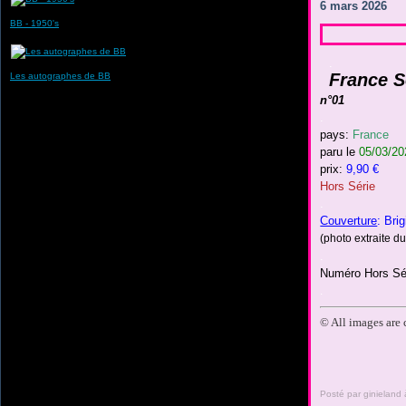
6 mars 2026
BB - 1950's
.
France 
Les autographes de BB
n°01
.
pays
:
France
paru le
05/03/20
prix:
9,90 €
Hors Série
.
Couverture
: Bri
(photo extraite du
.
Numéro Hors Sé
.
© All images are
Posté par ginieland