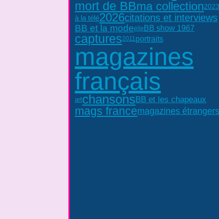
mort de BB
ma collection
202
2026
citations et interviews
à la télé
BB et la mode
BB show 1967
elle
captures
portraits
2011
magazines
français
chansons
BB et les chapeaux
art
mags france
magazines étranger