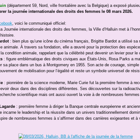
luin
(département 59, Nord, ville frontalière avec la Belgique) a exposé plusie
brer la journée
internationale des droits des femmes le 08 mars 2026.
acebook
, voici le communiqué officiel:
la Journée internationale des droits des femmes, la Ville d’Halluin met à l’h
histoire.
ardot
: bien plus qu’une icône du cinéma français, Brigitte Bardot a utilisé sa 
e animale. À travers sa fondation, elle a œuvré pour la protection des espè
à la condition animale, rappelant que la célébrité peut devenir un levier pour l
ks
: figure emblématique des droits civiques aux États-Unis, Rosa Parks a mar
er sa place dans un bus à Montgomery en 1955. Son acte de courage, simple
vement de mobilisation pour l’égalité et reste un symbole universel de rési
ie
: pionnière de la science moderne, Marie Curie fut la première femme à rece
cevoir deux dans des disciplines différentes. Ses découvertes sur la radioact
 recherche scientifique mais ont aussi ouvert la voie à de nombreuses femme
 Lagarde
: première femme à diriger la Banque centrale européenne et ancienn
e incarne le leadership et la réussite dans un univers traditionnellement dom
spire de nombreuses femmes à s’affirmer dans des carrières exigeantes et à v