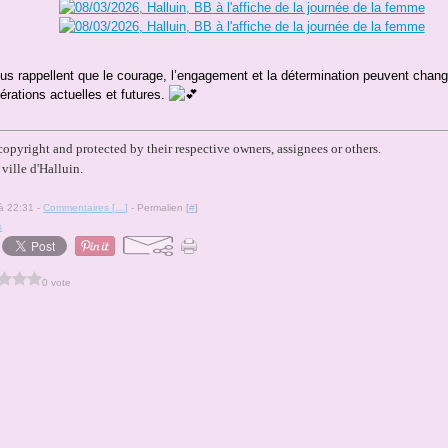
us rappellent que le courage, l’engagement et la détermination peuvent chang
nérations actuelles et futures.
 copyright
and protected by their respective owners
, assignees or others.
ville d'Halluin.
 à 22:31 -
Commentaires [
…
]
- Permalien [
#
]
s
0 vote